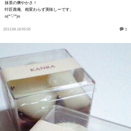
抹茶の爽やかさ！
叶匠壽庵、相変わらず美味しーです。
o(^▽^)o
0
2013.06.18 05:05