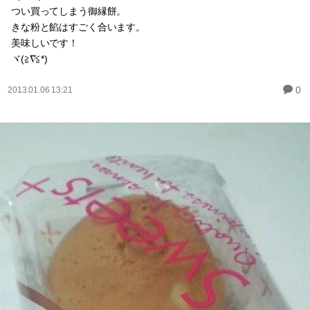
つい買ってしまう御縁餅。
きな粉と餡はすごく合います。
美味しいです！
ヾ(≧∇≦*)ゝ
0
2013.01.06 13:21