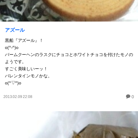
アズール
黒船『アズール』！
o(^-^)o
バームクーヘンのラスクにチョコとホワイトチョコを付けたモノの
ようです。
すごく美味しいーッ！
バレンタインモノかな。
o(^▽^)o
0
2013.02.09 22:08