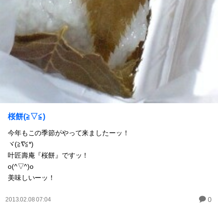
桜餅(≧▽≦)
今年もこの季節がやって来ましたーッ！
ヾ(≧∇≦*)ゝ
叶匠壽庵『桜餅』ですッ！
o(^▽^)o
美味しいーッ！
0
2013.02.08 07:04