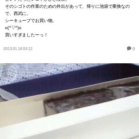
そのシゴトの作業のための外出があって、帰りに池袋で乗換なの
で、西武に。
シーキューブでお買い物。
o(^▽^)o
買いすぎましたーっ！
0
2013.01.16 03:12