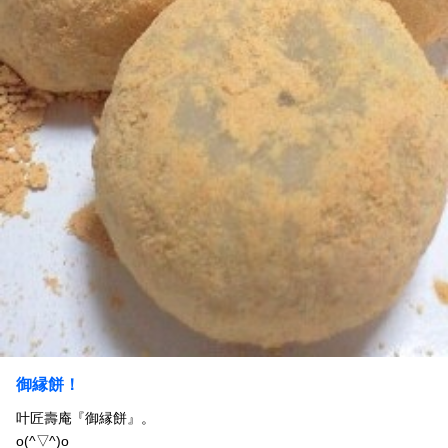
御縁餅！
叶匠壽庵『御縁餅』。
o(^▽^)o