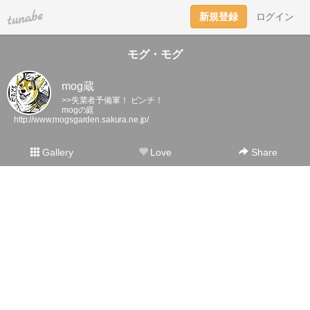
tuna.be
新規登録
ログイン
モグ・モグ
mog蔵
>>失業者予備軍！ ピンチ！
mogの庭
http://www.mogsgarden.sakura.ne.jp/
Gallery
Love
Share