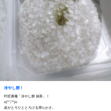
冷やし餅！
叶匠壽庵「冷やし餅 抹茶」！
o(^▽^)o
皮がとろりととろける滑らかさ。