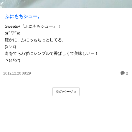
ふにもちシュー。
Sweets+『ふにもちシュー』！
o(^▽^)o
確かに、ふにっもちっとしてる。
(≧▽≦)
奇をてらわずにシンプルで香ばしくて美味しいー！
ヾ(≧∇≦*)ゝ
0
2012.12.20 08:29
次のページ »